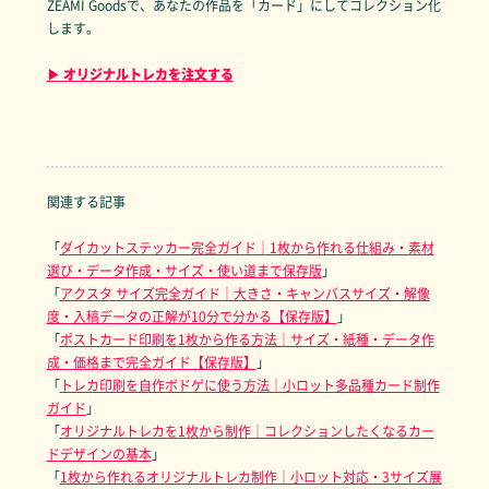
ZEAMI Goodsで、あなたの作品を「カード」にしてコレクション化
します。
▶ オリジナルトレカを注文する
関連する記事
「
ダイカットステッカー完全ガイド｜1枚から作れる仕組み・素材
選び・データ作成・サイズ・使い道まで保存版
」
「
アクスタ サイズ完全ガイド｜大きさ・キャンバスサイズ・解像
度・入稿データの正解が10分で分かる【保存版】
」
「
ポストカード印刷を1枚から作る方法｜サイズ・紙種・データ作
成・価格まで完全ガイド【保存版】
」
「
トレカ印刷を自作ボドゲに使う方法｜小ロット多品種カード制作
ガイド
」
「
オリジナルトレカを1枚から制作｜コレクションしたくなるカー
ドデザインの基本
」
「
1枚から作れるオリジナルトレカ制作｜小ロット対応・3サイズ展