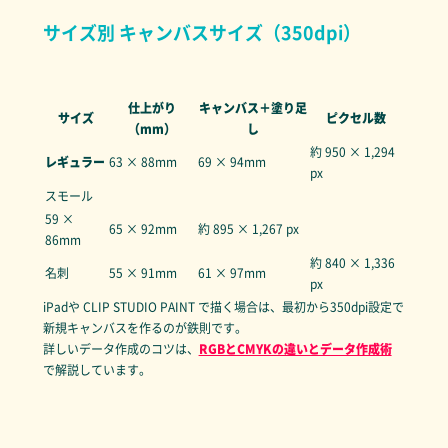
サイズ別 キャンバスサイズ（350dpi）
仕上がり
キャンバス＋塗り足
サイズ
ピクセル数
（mm）
し
約 950 × 1,294
レギュラー
63 × 88mm
69 × 94mm
px
スモール
59 ×
65 × 92mm
約 895 × 1,267 px
86mm
約 840 × 1,336
名刺
55 × 91mm
61 × 97mm
px
iPadや CLIP STUDIO PAINT で描く場合は、最初から350dpi設定で
新規キャンバスを作るのが鉄則です。
詳しいデータ作成のコツは、
RGBとCMYKの違いとデータ作成術
で解説しています。