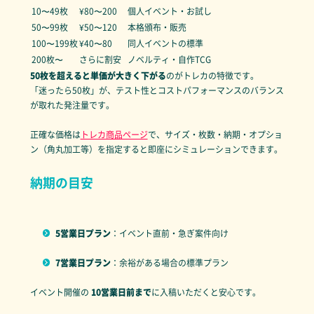
10〜49枚
¥80〜200
個人イベント・お試し
50〜99枚
¥50〜120
本格頒布・販売
100〜199枚
¥40〜80
同人イベントの標準
200枚〜
さらに割安
ノベルティ・自作TCG
50枚を超えると単価が大きく下がる
のがトレカの特徴です。
「迷ったら50枚」が、テスト性とコストパフォーマンスのバランス
が取れた発注量です。
正確な価格は
トレカ商品ページ
で、サイズ・枚数・納期・オプショ
ン（角丸加工等）を指定すると即座にシミュレーションできます。
納期の目安
5営業日プラン
：イベント直前・急ぎ案件向け
7営業日プラン
：余裕がある場合の標準プラン
イベント開催の
10営業日前まで
に入稿いただくと安心です。