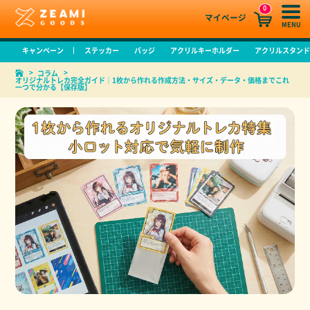
0
マイページ
MENU
キャンペーン
ステッカー
バッジ
アクリルキーホルダー
アクリルスタン
コラム
オリジナルトレカ完全ガイド｜1枚から作れる作成方法・サイズ・データ・価格までこれ
一つで分かる【保存版】