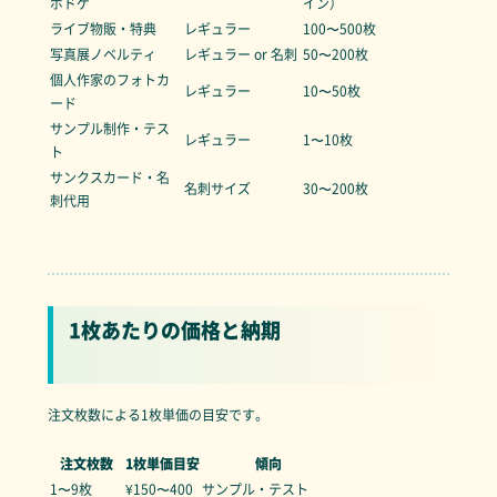
ボドゲ
イン）
ライブ物販・特典
レギュラー
100〜500枚
写真展ノベルティ
レギュラー or 名刺
50〜200枚
個人作家のフォトカ
レギュラー
10〜50枚
ード
サンプル制作・テス
レギュラー
1〜10枚
ト
サンクスカード・名
名刺サイズ
30〜200枚
刺代用
1枚あたりの価格と納期
注文枚数による1枚単価の目安です。
注文枚数
1枚単価目安
傾向
1〜9枚
¥150〜400
サンプル・テスト