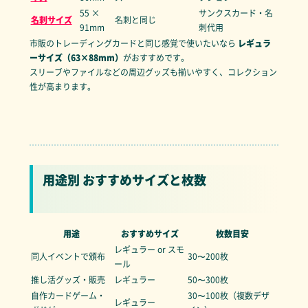
55 ×
サンクスカード・名
名刺サイズ
名刺と同じ
91mm
刺代用
市販のトレーディングカードと同じ感覚で使いたいなら
レギュラ
ーサイズ（63×88mm）
がおすすめです。
スリーブやファイルなどの周辺グッズも揃いやすく、コレクション
性が高まります。
用途別 おすすめサイズと枚数
用途
おすすめサイズ
枚数目安
レギュラー or スモ
同人イベントで頒布
30〜200枚
ール
推し活グッズ・販売
レギュラー
50〜300枚
自作カードゲーム・
30〜100枚（複数デザ
レギュラー