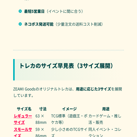
最短5営業日
（イベントに間に合う）
ネコポス発送可能
（少量注文の送料コスト削減）
トレカのサイズ早見表（3サイズ展開）
ZEAMI Goodsのオリジナルトレカは、
用途に応じた3サイズ
を展開
しています。
サイズ名
寸法
イメージ
用途
レギュラー
63 ×
TCG標準（遊戯王・ポ
カードゲーム・推し
サイズ
88mm
ケカ等）
活・販売
スモールサ
59 ×
少し小さめのTCGサイ
同人イベント・コレ
イズ
86mm
ズ
クション