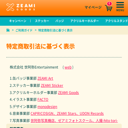
0
マイページ
MENU
キャンペーン
ステッカー
バッジ
アクリルキーホルダー
アクリルスタン
ご利用ガイド
特定商取引法に基づく表示
特定商取引法に基づく表示
株式会社 世阿弥Entertainment (
web
)
1.缶バッジ事業部
ZEAMI Art
2.ステッカー事業部
ZEAMI Sticker
3.アクリルキーホルダー事業部
ZEAMI Goods
4.イラスト事業部
FACTO
5.デザイン事業部
monodesign
6.音楽事業部
CAPRICOSIGN、ZEAMI Stars、UDON Records
7.写真事業部
世阿弥写真機店、ゼアミフォトスクール、人撮-hito tori-