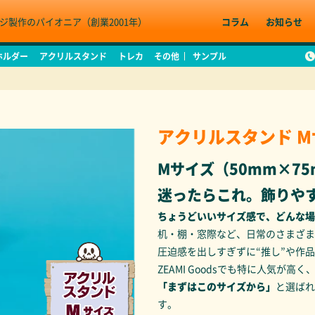
ジ製作のパイオニア（創業2001年）
コラム
お知らせ
ホルダー
アクリルスタンド
トレカ
その他
サンプル
アクリルスタンド M
Mサイズ（50mm×7
迷ったらこれ。飾りや
ちょうどいいサイズ感で、どんな場
机・棚・窓際など、日常のさまざま
圧迫感を出しすぎずに“推し”や作
ZEAMI Goodsでも特に人気が高く
「まずはこのサイズから」
と選ばれ
す。