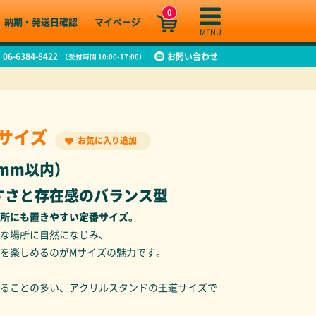
0
納期・発送日
確認
マイページ
MENU
06-6384-8422
お問い合わせ
（受付時間 10:00-17:00）
サイズ
お気に入り追加
5mm以内）
すさと存在感のバランス型
所にも置きやすい定番サイズ。
な場所に自然になじみ、
品を楽しめるのがMサイズの魅力です。
、
ることの多い、アクリルスタンドの王道サイズで