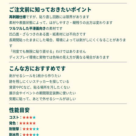
ご注文前に知っておきたいポイント
再剥離仕様
ですが、貼り直し回数には限界があります
素材や表面状態によって、はがしやすさ・糊残りの出方は変わります
ツルツルした平滑面向き
の素材です
凹凸面・ざらつきのある面・紙素材には不向きです
長期間貼ったままにした場合、環境によっては剥がしにくくなることがありま
す
「何度でも無限に貼り直せる」わけではありません
ディスプレイ環境と実物では色味の見え方が異なる場合があります
こんな方におすすめです
剥がせるシールを1枚から作りたい
跡を残しにくいステッカーを探している
賃貸やPCなど、貼る場所を汚したくない
展示会やイベントの期間限定装飾に使いたい
気軽に貼って、あとで外せるシールがほしい
性能目安
コスト：
★★★
★
発色：
★★★★★
耐衝撃：
★★
★
★
★
耐水性：
★★★
★★