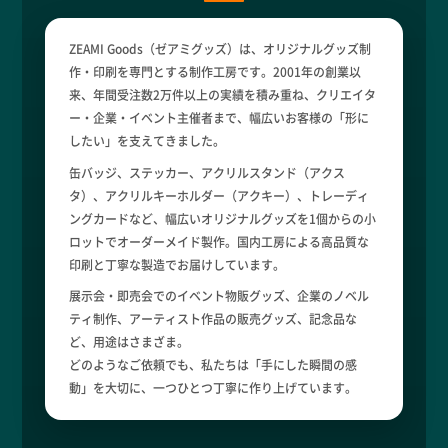
ZEAMI Goods（ゼアミグッズ）は、オリジナルグッズ制
作・印刷を専門とする制作工房です。2001年の創業以
来、年間受注数2万件以上の実績を積み重ね、クリエイタ
ー・企業・イベント主催者まで、幅広いお客様の「形に
したい」を支えてきました。
缶バッジ、ステッカー、アクリルスタンド（アクス
タ）、アクリルキーホルダー（アクキー）、トレーディ
ングカードなど、幅広いオリジナルグッズを1個からの小
ロットでオーダーメイド製作。国内工房による高品質な
印刷と丁寧な製造でお届けしています。
展示会・即売会でのイベント物販グッズ、企業のノベル
ティ制作、アーティスト作品の販売グッズ、記念品な
ど、用途はさまざま。
どのようなご依頼でも、私たちは「手にした瞬間の感
動」を大切に、一つひとつ丁寧に作り上げています。