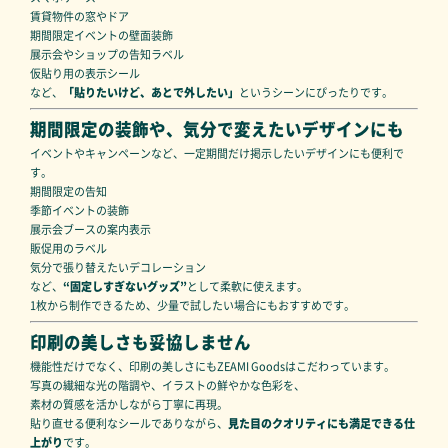
賃貸物件の窓やドア
期間限定イベントの壁面装飾
展示会やショップの告知ラベル
仮貼り用の表示シール
など、
「貼りたいけど、あとで外したい」
というシーンにぴったりです。
期間限定の装飾や、気分で変えたいデザインにも
イベントやキャンペーンなど、一定期間だけ掲示したいデザインにも便利で
す。
期間限定の告知
季節イベントの装飾
展示会ブースの案内表示
販促用のラベル
気分で張り替えたいデコレーション
など、
“固定しすぎないグッズ”
として柔軟に使えます。
1枚から制作できるため、少量で試したい場合にもおすすめです。
印刷の美しさも妥協しません
機能性だけでなく、印刷の美しさにもZEAMI Goodsはこだわっています。
写真の繊細な光の階調や、イラストの鮮やかな色彩を、
素材の質感を活かしながら丁寧に再現。
貼り直せる便利なシールでありながら、
見た目のクオリティにも満足できる仕
上がり
です。