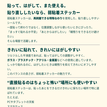
貼って、はがして、また使える。
貼り直ししたいなら、弱粘着ステッカー
弱粘着ステッカーは、
再剥離できる特殊なのり
を使用した、貼り直ししやすい
シールです。
一度貼って終わりではなく、位置調整しながら使いたいときにぴったり。
「まっすぐ貼れるか不安」「あとからはがしたい」「糊残りをできるだけ避け
たい」
そんな場面で活躍します。
きれいに貼れて、きれいにはがしやすい
ツルツルした平滑面であれば、貼ってはがしての調整がしやすく、
ガラス・プラスチック・アクリル・金属面
などへの使用に適しています。
しっかり貼れるのに、はがしたいときは糊残りを抑えてきれいにオフしやす
い。
このバランスの良さが、弱粘着ステッカーの魅力です。
“直接貼るのはちょっと怖い”場所にも使いやすい
弱粘着ステッカーは、貼ったあとをできるだけきれいに保ちたい場所で特に選
ばれています。
たとえば、
PCやタブレットの天板
スマホケース