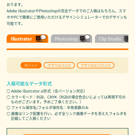
おります。
Adobe IllustratorやPhotoshopの完全データでのご入稿はもちろん、スマ
ホやPCで簡単にご使用いただけるデザインシミュレーターでのデザインも
可能です。
Illustrator
Photoshop
Clip Studio
缶バッジ
アクリルバッジ
アクリルピンバッジ
入稿可能なデータ形式
◯ Adobe Illustrator ai形式（全バージョン対応）
◯ カラーモード：RGB、CMYK（RGBの場合色合いによっては再現不可の
ものがございます。予めご了承ください。）
◯ ファイル保存名/フォルダ保存名：半角英数のみ
◯ 画像はリンク配置を行い、必ず全リンク画像データを添えたフォルダを
圧縮してご入稿ください