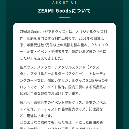
ABOUT US
ZEAMI Goodsについて
ZEAMI Goods（ゼアミグッズ）は、オリジナルグッズ制
作・印刷を専門とする制作工房です。2001年の創業以
来、年間受注数2万件以上の実績を積み重ね、クリエイタ
ー・企業・イベント主催者まで、幅広いお客様の「形に
したい」を支えてきました。
缶バッジ、ステッカー、アクリルスタンド（アクス
タ）、アクリルキーホルダー（アクキー）、トレーディ
ングカードなど、幅広いオリジナルグッズを1個からの小
ロットでオーダーメイド製作。国内工房による高品質な
印刷と丁寧な製造でお届けしています。
展示会・即売会でのイベント物販グッズ、企業のノベル
ティ制作、アーティスト作品の販売グッズ、記念品な
ど、用途はさまざま。
どのようなご依頼でも、私たちは「手にした瞬間の感