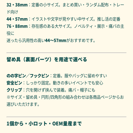
32・38mm
：定番の小サイズ。まとめ買い・ランダム配布・トレー
ド向け
44・57mm
：イラストや文字が見やすい中サイズ。推し活の定番
76・88mm
：存在感のある大サイズ。ノベルティ・展示・痛バの主
役に
迷ったら汎用性の高い
44〜57mm
がおすすめです。
留め具（裏面パーツ）を用途で選べる
のの字ピン／フックピン
：定番。服やバッグに留めやすい
安全ピン
：しっかり固定。動きの多いイベントでも安心
クリップ
：穴を開けず挟んで装着。痛バ・帽子にも
※サイズ・留め具・円形/四角形の組み合わせは各商品ページからお
選びいただけます。
1個から・小ロット・OEM量産まで