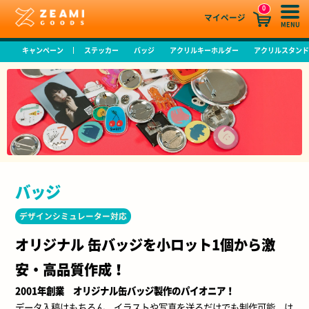
0
マイページ
MENU
キャンペーン
ステッカー
バッジ
アクリルキーホルダー
アクリルスタン
バッジ
デザインシミュレーター対応
オリジナル 缶バッジを小ロット1個から激
安・高品質作成！
2001年創業 オリジナル缶バッジ製作のパイオニア！
データ入稿はもちろん、イラストや写真を送るだけでも制作可能。は