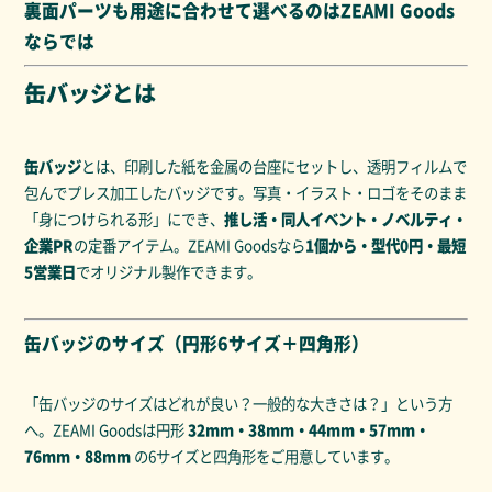
裏面パーツも用途に合わせて選べるのはZEAMI Goods
ならでは
缶バッジとは
缶バッジ
とは、印刷した紙を金属の台座にセットし、透明フィルムで
包んでプレス加工したバッジです。写真・イラスト・ロゴをそのまま
「身につけられる形」にでき、
推し活・同人イベント・ノベルティ・
企業PR
の定番アイテム。ZEAMI Goodsなら
1個から・型代0円・最短
5営業日
でオリジナル製作できます。
缶バッジのサイズ（円形6サイズ＋四角形）
「缶バッジのサイズはどれが良い？一般的な大きさは？」という方
へ。ZEAMI Goodsは円形
32mm・38mm・44mm・57mm・
76mm・88mm
の6サイズと四角形をご用意しています。