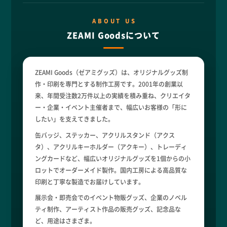
ABOUT US
ZEAMI Goodsについて
ZEAMI Goods（ゼアミグッズ）は、オリジナルグッズ制
作・印刷を専門とする制作工房です。2001年の創業以
来、年間受注数2万件以上の実績を積み重ね、クリエイタ
ー・企業・イベント主催者まで、幅広いお客様の「形に
したい」を支えてきました。
缶バッジ、ステッカー、アクリルスタンド（アクス
タ）、アクリルキーホルダー（アクキー）、トレーディ
ングカードなど、幅広いオリジナルグッズを1個からの小
ロットでオーダーメイド製作。国内工房による高品質な
印刷と丁寧な製造でお届けしています。
展示会・即売会でのイベント物販グッズ、企業のノベル
ティ制作、アーティスト作品の販売グッズ、記念品な
ど、用途はさまざま。