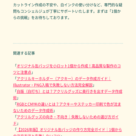
カットライン作成の不安や、白インクの使い分けなど、専門的な疑
問もコンシェルジュが丁寧にサポートいたします。まずは「1個か
らの挑戦」をお待ちしております。
関連する記事
「
オリジナル缶バッジを小ロット1個から作成！高品質な製作のコ
ツと注意点
」
「
アクリルキーホルダー（アクキー）のデータ作成ガイド｜
Illustrator・PNG入稿で失敗しない方法完全解説
」
「
白版（白打ち）とは？アクリルグッズに奥行きを出すデータ作成
術
」
「
RGBとCMYKの違いとは？アクキーやステッカー印刷で色が沈ま
ないためのデータ作成術
」
「
アクリルグッズの向き・不向き｜失敗しないための選び方ガイ
ド
」
「
【2026年版】オリジナル缶バッジの作り方完全ガイド｜1個から